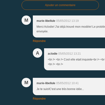
Ajouter un commentaire
M
marie-libellule
05/05/2012 13:19
Merci Aclodie! J'ai déjà trouvé mon modèle! Le problèm
envoyée.
Répondre
A
aclodie
05/05/2012 13:21
<br /> <br /> Cool elle etait inquiete<br /> <b
<br /> <br />
M
marie-libellule
05/05/2012 10:41
Je te suis!C'est une très bonne idée...
Répondre