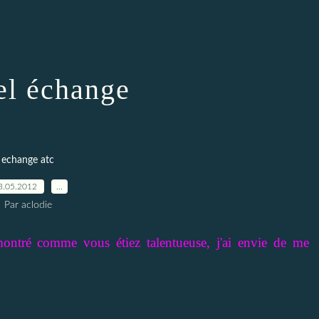
l échange
echange atc
3.05.2012
…
Par aclodie
montré comme vous étiez talentueuse, j'ai envie de me