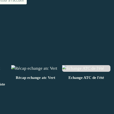
tour à l'accueil
Récap echange atc Vert
Echange ATC de l'été
iste