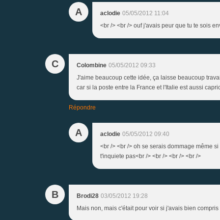
A
aclodie
05/05/2012 11:04
<br /> <br /> ouf j'avais peur que tu te sois envo
C
Colombine
05/05/2012 09:33
J'aime beaucoup cette idée, ça laisse beaucoup travaill
car si la poste entre la France et l'Italie est aussi ca
Répondre
A
aclodie
05/05/2012 09:40
<br /> <br /> oh se serais dommage même si el
t'inquiete pas<br /> <br /> <br /> <br />
B
Brodi28
03/05/2012 19:28
Mais non, mais c'était pour voir si j'avais bien compris !