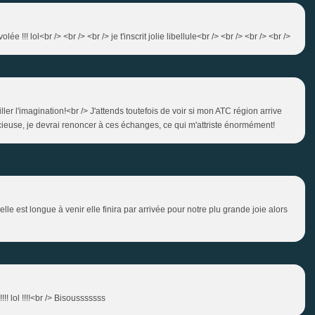
lée !!! lol<br /> <br /> <br /> je t'inscrit jolie libellule<br /> <br /> <br /> <br />
er l'imagination!<br /> J'attends toutefois de voir si mon ATC région arrive
pricieuse, je devrai renoncer à ces échanges, ce qui m'attriste énormément!
le est longue à venir elle finira par arrivée pour notre plu grande joie alors
!!! lol !!!!<br /> Bisousssssss